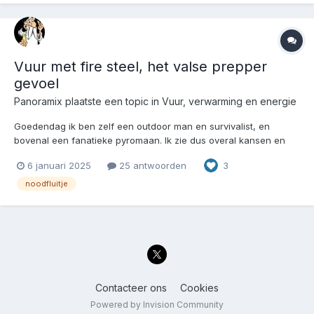
Vuur met fire steel, het valse prepper
gevoel
Panoramix
plaatste een topic in
Vuur, verwarming en energie
Goedendag ik ben zelf een outdoor man en survivalist, en
bovenal een fanatieke pyromaan. Ik zie dus overal kansen en
mogelijkheden. Nu ben ik dit forum en dat shelter forum eens
6 januari 2025
25 antwoorden
3
door gaan lezen en kom tot de conclusie dat het bv geen nut
heeft om een fire steel in de rugzak te steken voo...
noodfluitje
Contacteer ons
Cookies
Powered by Invision Community