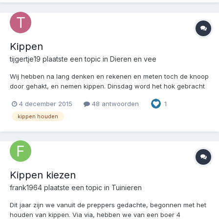
Kippen
tijgertje19
plaatste een topic in
Dieren en vee
Wij hebben na lang denken en rekenen en meten toch de knoop
door gehakt, en nemen kippen. Dinsdag word het hok gebracht
dan kunnen we hem lakken en de week erna kunnen we de
4 december 2015
48 antwoorden
1
kipjes ophalen. Nu heel veel lezen en leren over kipjes :-). Best
leuk om te zien hoeveel je kunt doen met een klein...
kippen houden
Kippen kiezen
frank1964
plaatste een topic in
Tuinieren
Dit jaar zijn we vanuit de preppers gedachte, begonnen met het
houden van kippen. Via via, hebben we van een boer 4