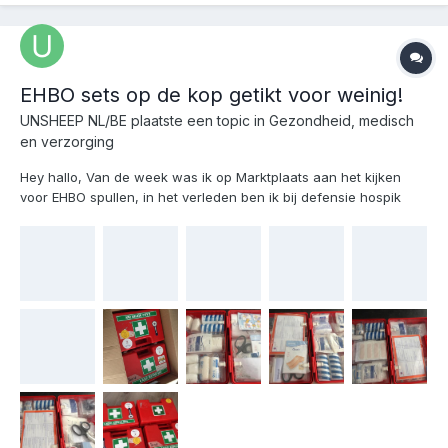
EHBO sets op de kop getikt voor weinig!
UNSHEEP NL/BE
plaatste een topic in
Gezondheid, medisch
en verzorging
Hey hallo, Van de week was ik op Marktplaats aan het kijken
voor EHBO spullen, in het verleden ben ik bij defensie hospik
geweest op een Ambu en was niet te vreden met de standaard
setjes van de Etos en of het Kruidvat. Nu kwam ik een
advertentie tegen van Nipius. http://www.marktplaats....