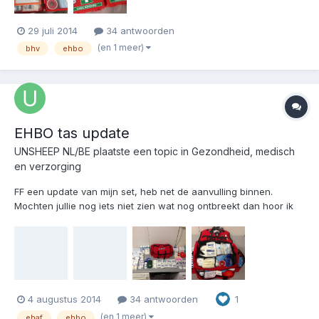
29 juli 2014
34 antwoorden
(en 1 meer)
bhv
ehbo
EHBO tas update
UNSHEEP NL/BE
plaatste een topic in
Gezondheid, medisch
en verzorging
FF een update van mijn set, heb net de aanvulling binnen.
Mochten jullie nog iets niet zien wat nog ontbreekt dan hoor ik
dat graag!
4 augustus 2014
34 antwoorden
1
(en 1 meer)
ehaf
ehbo