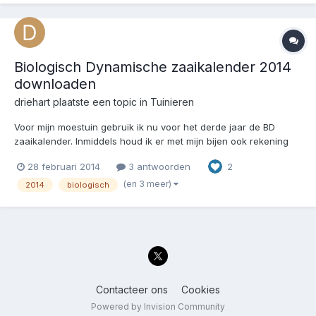
Biologisch Dynamische zaaikalender 2014
downloaden
driehart
plaatste een topic in
Tuinieren
Voor mijn moestuin gebruik ik nu voor het derde jaar de BD
zaaikalender. Inmiddels houd ik er met mijn bijen ook rekening
met de dynamiek van ons zonnestelsel. Hier kun je m
28 februari 2014
3 antwoorden
2
downloaden:
http://www.koninklijkevolkstuinenkluisbergen.centerall.com/cust
(en 3 meer)
2014
biologisch
om1.php Driehart
Contacteer ons
Cookies
Powered by Invision Community