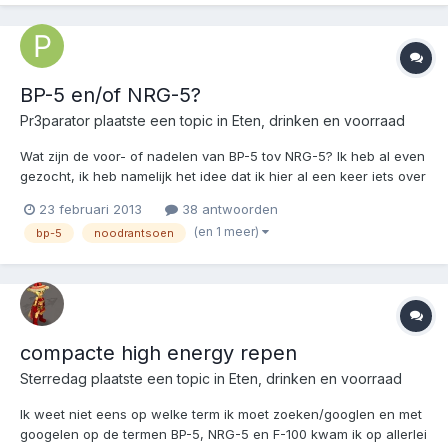
BP-5 en/of NRG-5?
Pr3parator
plaatste een topic in
Eten, drinken en voorraad
Wat zijn de voor- of nadelen van BP-5 tov NRG-5? Ik heb al even
gezocht, ik heb namelijk het idee dat ik hier al een keer iets over
langs heb zien komen. Ik kan dit alleen niet terug vinden. Kan
23 februari 2013
38 antwoorden
iemand iets aanraden? Ik heb iets gelezen over smaakverschil.
(en 1 meer)
bp-5
noodrantsoen
BP-5: 24 pakjes voor...
compacte high energy repen
Sterredag
plaatste een topic in
Eten, drinken en voorraad
Ik weet niet eens op welke term ik moet zoeken/googlen en met
googelen op de termen BP-5, NRG-5 en F-100 kwam ik op allerlei