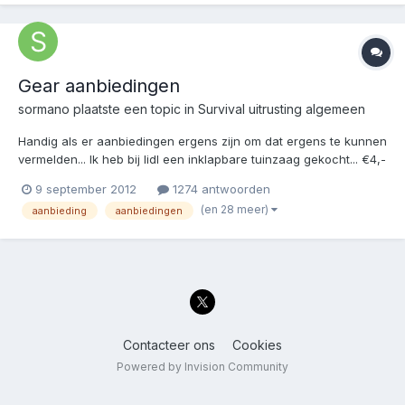
Gear aanbiedingen
sormano
plaatste een topic in
Survival uitrusting algemeen
Handig als er aanbiedingen ergens zijn om dat ergens te kunnen
vermelden... Ik heb bij lidl een inklapbare tuinzaag gekocht... €4,-
http://www.lidl.nl/cps/rde/xchg/lidl_nl/hs.xsl/index_32996.htm
9 september 2012
1274 antwoorden
Kwaliteit lijkt wel aardig, natuurlijk niet super maar voor €4,-
(en 28 meer)
aanbieding
aanbiedingen
zeker de moeite waard!...
Contacteer ons
Cookies
Powered by Invision Community