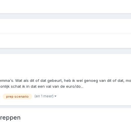
ma's. Wat als dit of dat gebeurt, heb ik wel genoeg van dit of dat, moet
lijk schat ik in dat een val van de euro/do...
(en 1 meer)
prep scenario
 preppen