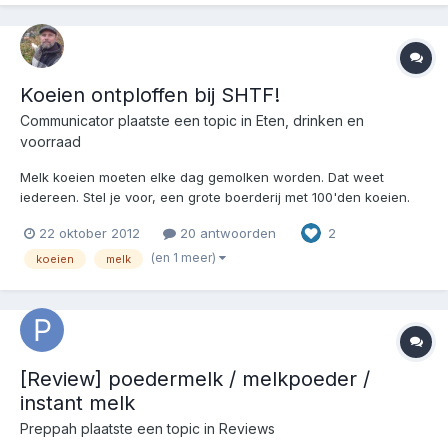
Koeien ontploffen bij SHTF!
Communicator
plaatste een topic in
Eten, drinken en
voorraad
Melk koeien moeten elke dag gemolken worden. Dat weet
iedereen. Stel je voor, een grote boerderij met 100'den koeien.
Alles gaat tegenwoordig automagisch. Koe volet drang om
22 oktober 2012
20 antwoorden
2
gemolken te worden. Loopt naar de melk aftap machine, stopt
zijn uiers in de USB drive en upload zijn melk naar de machine...
(en 1 meer)
koeien
melk
[Review] poedermelk / melkpoeder /
instant melk
Preppah
plaatste een topic in
Reviews