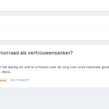
voorraad als vertrouwensanker?
leek het aardig om wat te schrijven over de zorg voor onze nationale go
. More...
(en 1 meer)
goud