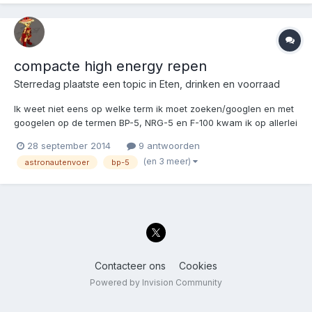
compacte high energy repen
Sterredag
plaatste een topic in
Eten, drinken en voorraad
Ik weet niet eens op welke term ik moet zoeken/googlen en met
googelen op de termen BP-5, NRG-5 en F-100 kwam ik op allerlei
niet engels of nl talige pagina's uit. Paar vraagjes. Ik heb nu die
28 september 2014
9 antwoorden
proefdingetjes binnen bekregen van onze nieuwe forummer.
(en 3 meer)
astronautenvoer
bp-5
(spannend) Maar wat moet ik er nu m...
Contacteer ons
Cookies
Powered by Invision Community