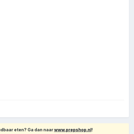
oudbaar eten? Ga dan naar
www.prepshop.nl
!