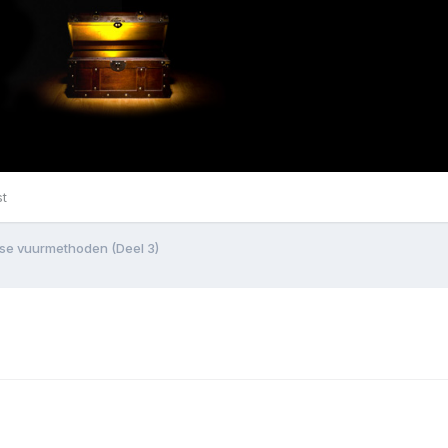
st
rse vuurmethoden (Deel 3)