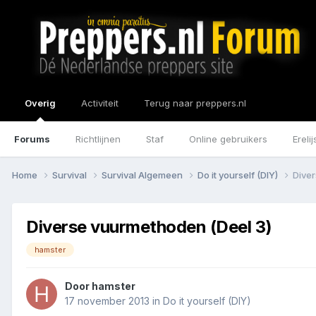
Overig
Activiteit
Terug naar preppers.nl
Forums
Richtlijnen
Staf
Online gebruikers
Erelij
Home
Survival
Survival Algemeen
Do it yourself (DIY)
Dive
Diverse vuurmethoden (Deel 3)
hamster
Door
hamster
17 november 2013
in
Do it yourself (DIY)