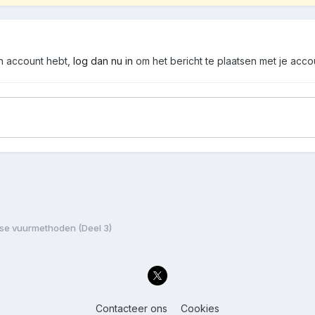
en account hebt,
log dan nu in
om het bericht te plaatsen met je acco
rse vuurmethoden (Deel 3)
Contacteer ons
Cookies