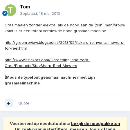
Tom
Geplaatst:
18 mei 2013
Gras maaien zonder elektra, als de nood aan de (tuin) man/vrouw
komt is er een totaal verniewde hand grasmaaimachine
http://greenreview.blogspot.nl/2013/05/fiskars-reinvents-mowers-
for-reel.html
http://www2.fiskars.com/Gardening-and-Yard-
Care/Products/StaySharp-Reel-Mowers
(Mods de typefout geasmaaimachine moet zijn
grasmaaimachine
Quote
Voorbereid op noodsituaties:
bekijk de noodpakketen
Op zoek naar waterfilters, messen, tools of lang