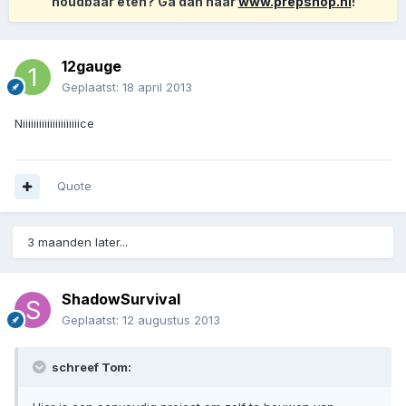
houdbaar eten? Ga dan naar
www.prepshop.nl
!
12gauge
Geplaatst:
18 april 2013
Niiiiiiiiiiiiiiiiiiiiice
Quote
3 maanden later...
ShadowSurvival
Geplaatst:
12 augustus 2013
schreef Tom: