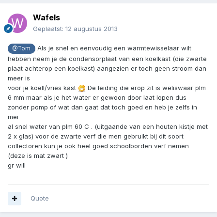
Wafels
Geplaatst:
12 augustus 2013
Als je snel en eenvoudig een warmtewisselaar wilt
@Tom
hebben neem je de condensorplaat van een koelkast (die zwarte
plaat achterop een koelkast) aangezien er toch geen stroom dan
meer is
voor je koell/vries kast
De leiding die erop zit is weliswaar plm
6 mm maar als je het water er gewoon door laat lopen dus
zonder pomp of wat dan gaat dat toch goed en heb je zelfs in
mei
al snel water van plm 60 C . (uitgaande van een houten kistje met
2 x glas) voor de zwarte verf die men gebruikt bij dit soort
collectoren kun je ook heel goed schoolborden verf nemen
(deze is mat zwart )
gr will
Quote