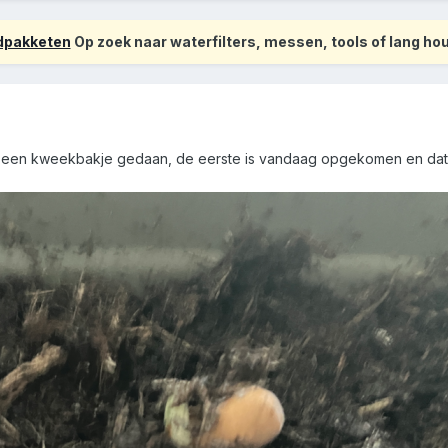
odpakketen
Op zoek naar waterfilters, messen, tools of lang h
en kweekbakje gedaan, de eerste is vandaag opgekomen en dat is 