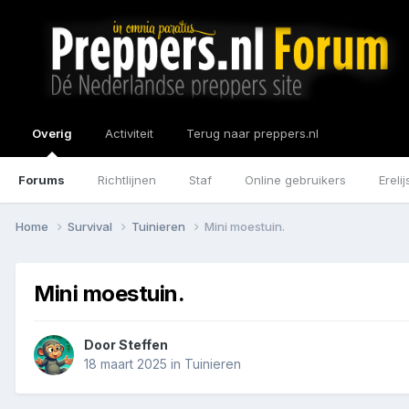
Overig
Activiteit
Terug naar preppers.nl
Forums
Richtlijnen
Staf
Online gebruikers
Erelij
Home
Survival
Tuinieren
Mini moestuin.
Mini moestuin.
Door
Steffen
18 maart 2025
in
Tuinieren