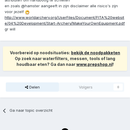
attributen om handboog te schieten
en zoals @hamster aangeeft in zijn disclaimer alle risico's zijn
voor jezelf
http://www.worldarchery.org/UserFiles/Document/FITA%20websit
e/04%20Development/Start-Archery/MakeYourOwnEquipment.pdf
gr will
Voorbereid op noodsituaties:
bekijk de noodpakketen
Op zoek naar waterfilters, messen, tools of lang
houdbaar eten? Ga dan naar
www.prepshop.nl
!
Delen
Volgers
0
Ga naar topic overzicht