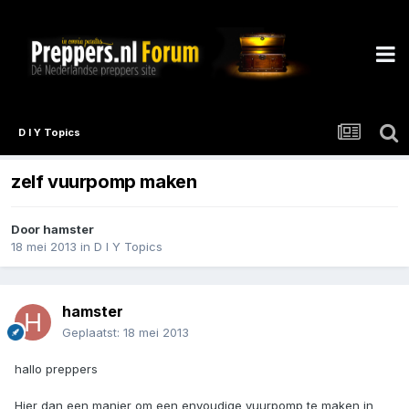
D I Y Topics
zelf vuurpomp maken
Door
hamster
18 mei 2013
in
D I Y Topics
hamster
Geplaatst:
18 mei 2013
hallo preppers
Hier dan een manier om een envoudige vuurpomp te maken in