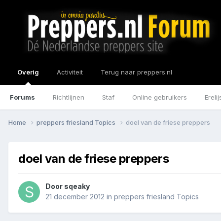
Overig
Activiteit
Terug naar preppers.nl
Forums
Richtlijnen
Staf
Online gebruikers
Erelij
Home
preppers friesland Topics
doel van de friese preppers
doel van de friese preppers
Door
sqeaky
21 december 2012
in
preppers friesland Topics