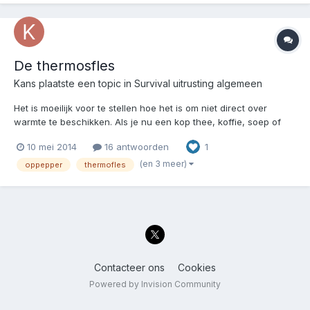
De thermosfles
Kans
plaatste een topic in
Survival uitrusting algemeen
Het is moeilijk voor te stellen hoe het is om niet direct over
warmte te beschikken. Als je nu een kop thee, koffie, soep of
wat voor een warme hap wilt, we hebben het voor handen. De
10 mei 2014
16 antwoorden
1
kookplaat, koffiezetter, waterkoker, verwarming, oven enz enz.
Maar als dat niet direct voor handen is dan...
(en 3 meer)
oppepper
thermofles
Contacteer ons
Cookies
Powered by Invision Community