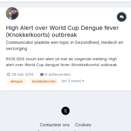
High Alert over World Cup Dengue fever
(Knokkelkoorts) outbreak
Communicator
plaatste een topic in
Gezondheid, medisch en
verzorging
RSOE EDIS stuurt een alert uit met de volgende melding: High
alert over World Cup dengue fever (Knokkelkoorts) outbreak
Bron:GulfWeeklyWorldwide Wat is Dengue? Dengue (ook wel
28 mei 2014
6 antwoorden
knokkelkoorts) is een virusziekte die voornamelijk wordt
(en 3 meer)
dengue
knokkelkoorts
overgebracht door beten van d...
Contacteer ons
Cookies