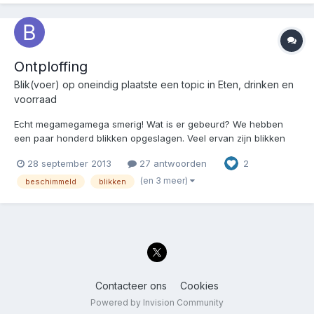
Ontploffing
Blik(voer) op oneindig
plaatste een topic in
Eten, drinken en
voorraad
Echt megamegamega smerig! Wat is er gebeurd? We hebben
een paar honderd blikken opgeslagen. Veel ervan zijn blikken
met zo'n handig opentreklipje. We bewaren onze blikken op zijn
28 september 2013
27 antwoorden
2
kop. Dit ivm roestvorming etc. Blijkbaar hebben die handige
opentreklipblikken maar een heel klein tikkie...
(en 3 meer)
beschimmeld
blikken
Contacteer ons
Cookies
Powered by Invision Community