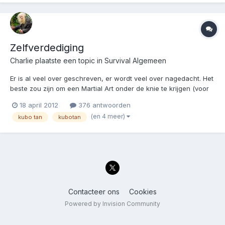
Zelfverdediging
Charlie
plaatste een topic in
Survival Algemeen
Er is al veel over geschreven, er wordt veel over nagedacht. Het
beste zou zijn om een Martial Art onder de knie te krijgen (voor
mij wordt dat dan Tai Chi ), maar dat is niet iedereen gegeven
18 april 2012
376 antwoorden
en het kost jaren om je erin te bekwamen. Maar laatst kwam ik
(en 4 meer)
kubo tan
kubotan
een dingetje tegen dat zo eenvoudig is e...
Contacteer ons
Cookies
Powered by Invision Community