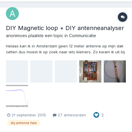
DIY Magnetic loop + DIY antenneanalyser
anonimoes
plaatste een topic in
Communicatie
Helaas kan ik in Amsterdam geen 12 meter antenne op mijn dak
zetten dus moest ik op zoek naar iets kleiners. Zo kwam ik uit bij
de magnetic loop. Deze is goedkoop zelf te maken met wat
koperpijp / fiets velg oid. Hier zijn wat zaken te berekenen tav.
optrek ed. http://www.66pacific.com/calc...
21 september 2015
27 antwoorden
2
diy antenne ham