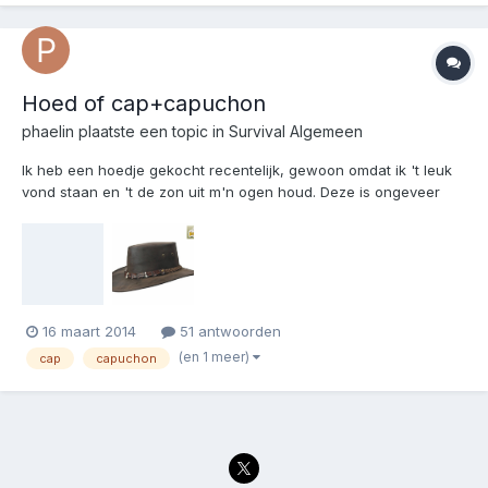
Hoed of cap+capuchon
phaelin
plaatste een topic in
Survival Algemeen
Ik heb een hoedje gekocht recentelijk, gewoon omdat ik 't leuk
vond staan en 't de zon uit m'n ogen houd. Deze is ongeveer
wat ik heb: Maar kreeg kritiek van mede preppers. Capuchon en
baseball cap is beter bij kou. Ben ik 't mee eens maar die hoed
is nu al bijzonder warm als de zon...
16 maart 2014
51 antwoorden
(en 1 meer)
cap
capuchon