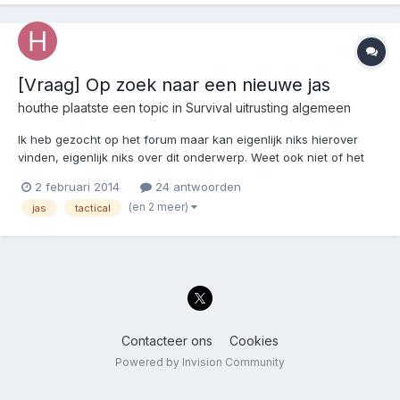
[Vraag] Op zoek naar een nieuwe jas
houthe
plaatste een topic in
Survival uitrusting algemeen
Ik heb gezocht op het forum maar kan eigenlijk niks hierover
vinden, eigenlijk niks over dit onderwerp. Weet ook niet of het
topic hier goed staat maar dit leek me de beste plek. Daar gaan
2 februari 2014
24 antwoorden
we maar: Ik heb al zo'n 15 jaar dezelfde lederen jas en die
(en 2 meer)
jas
tactical
begint nu langzaam toch een beetje versleten t...
Contacteer ons
Cookies
Powered by Invision Community