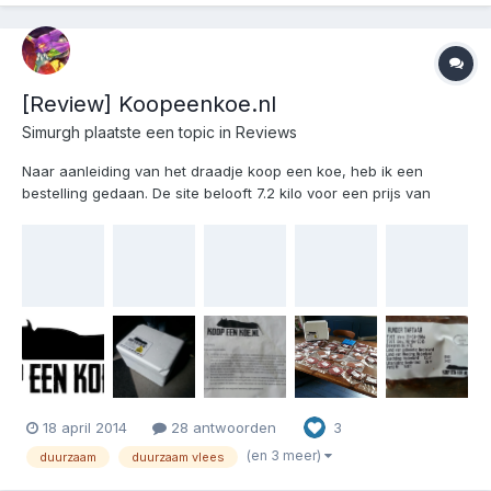
[Review] Koopeenkoe.nl
Simurgh
plaatste een topic in
Reviews
Naar aanleiding van het draadje koop een koe, heb ik een
bestelling gedaan. De site belooft 7.2 kilo voor een prijs van
99.95 euro. Dus 13.88 euro per kilo. De hele filosofie ga ik niet
bespreken, het filmje spreekt boedelen. En nog eentje over de
lieve koetjes zelf:...
18 april 2014
28 antwoorden
3
(en 3 meer)
duurzaam
duurzaam vlees