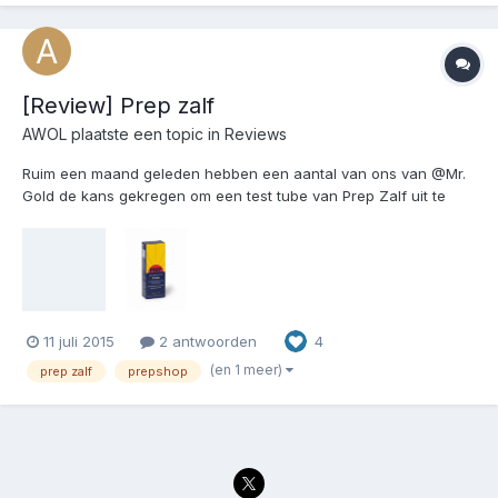
[Review] Prep zalf
AWOL
plaatste een topic in
Reviews
Ruim een maand geleden hebben een aantal van ons van @Mr.
Gold de kans gekregen om een test tube van Prep Zalf uit te
proberen. Zie: http://preppers.nl/forum/threads/12912-De-enige-
echte-Prepzalf-nu-in-de-Prepshop-reviewers-gezocht En in de
prepshop: https://prepshop.nl/prep-huidcreme-in...
11 juli 2015
2 antwoorden
4
(en 1 meer)
prep zalf
prepshop