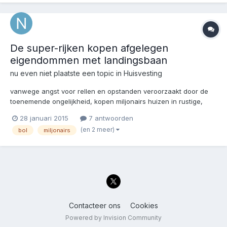
De super-rijken kopen afgelegen
eigendommen met landingsbaan
nu even niet
plaatste een topic in
Huisvesting
vanwege angst voor rellen en opstanden veroorzaakt door de
toenemende ongelijkheid, kopen miljonairs huizen in rustige,
afgelegen gebieden, nieuw zeeland o.a. Panicked super rich
28 januari 2015
7 antwoorden
buying boltholes with private airstrips to escape if poor rise up
(en 2 meer)
bol
miljonairs
http://www.mirror.co.uk/news/world-news/panicked-s...
Contacteer ons
Cookies
Powered by Invision Community