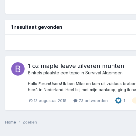
1 resultaat gevonden
1 oz maple leave zilveren munten
Binkels
plaatste een topic in
Survival Algemeen
Hallo ForumUsers! Ik ben Mike en kom uit zuidoos braban
heeft in Nederland. Heel blij met mijn aankoop, ging ik n
13 augustus 2015
73 antwoorden
1
Home
Zoeken