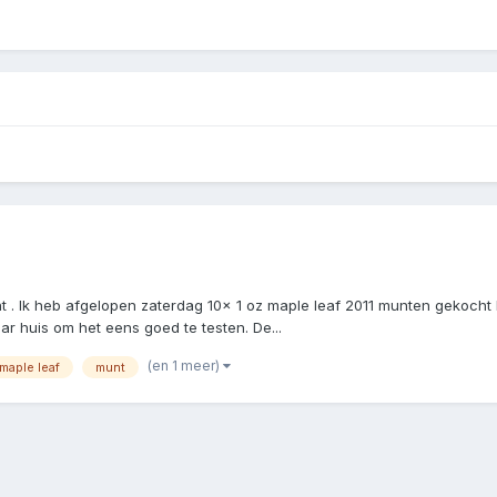
t . Ik heb afgelopen zaterdag 10x 1 oz maple leaf 2011 munten gekocht
aar huis om het eens goed te testen. De...
(en 1 meer)
maple leaf
munt