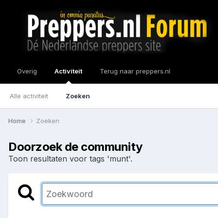
Overig
Activiteit
Terug naar preppers.nl
Alle activiteit
Zoeken
Home
Zoeken
Doorzoek de community
Toon resultaten voor tags 'munt'.