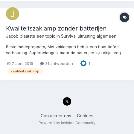
Kwaliteitszaklamp zonder batterijen
Jacob
plaatste een topic in
Survival uitrusting algemeen
Beste medepreppers, Met zaklampen heb ik een haat-liefde
verhouding. Superbelangrijk maar de batterijen zijn altijd leeg
wanneer ik ze nodig heb. Geven ze licht dan denk ik " is dat
7 april 2015
31 antwoorden
1
straaltje alles". Graag zou ik dan een moderne knijpkat willen.
Zo'n zaklamp die je kunt opwinden maar dan w...
kwaliteitszaklamp
Contacteer ons
Cookies
Powered by Invision Community