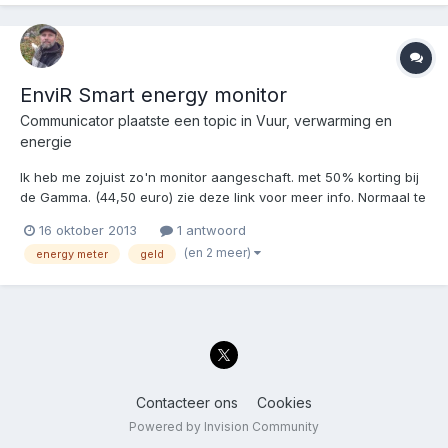
EnviR Smart energy monitor
Communicator
plaatste een topic in
Vuur, verwarming en
energie
Ik heb me zojuist zo'n monitor aangeschaft. met 50% korting bij
de Gamma. (44,50 euro) zie deze link voor meer info. Normaal te
koop voor 75 euro op deze website! Ik ben benieuwd hoe erg
16 oktober 2013
1 antwoord
we gaan schrikken....
(en 2 meer)
energy meter
geld
Contacteer ons
Cookies
Powered by Invision Community