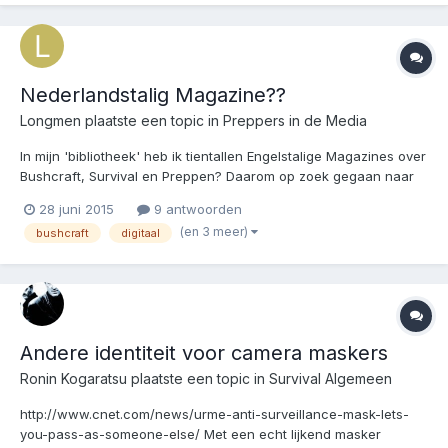
Nederlandstalig Magazine??
Longmen
plaatste een topic in
Preppers in de Media
In mijn 'bibliotheek' heb ik tientallen Engelstalige Magazines over
Bushcraft, Survival en Preppen? Daarom op zoek gegaan naar
een Nederlandstalig Magazine. Niet gevonden. Alleen de 'Get
28 juni 2015
9 antwoorden
Out' kwam ik tegen, een nieuw digitaal Nederlandstalig
(en 3 meer)
bushcraft
digitaal
magazine over Outdoor, Bushcraft, Survival en Tactica...
Andere identiteit voor camera maskers
Ronin Kogaratsu
plaatste een topic in
Survival Algemeen
http://www.cnet.com/news/urme-anti-surveillance-mask-lets-
you-pass-as-someone-else/ Met een echt lijkend masker