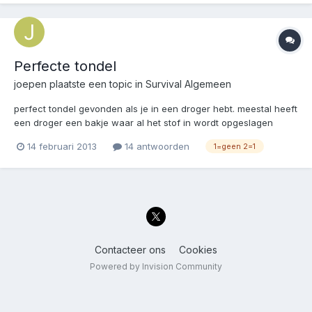
Perfecte tondel
joepen
plaatste een topic in
Survival Algemeen
perfect tondel gevonden als je in een droger hebt. meestal heeft
een droger een bakje waar al het stof in wordt opgeslagen
maakt dat open en zie daar perfect droog stof heb het getest
14 februari 2013
14 antwoorden
1=geen 2=1
met een firesteel brandt heet en goed had in een mum van tijd
een vuurtje
Contacteer ons
Cookies
Powered by Invision Community