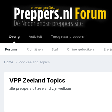
Overig
Activiteit
Terug naar preppers.nl
Forums
Richtlijnen
Staf
Online gebruikers
Erelij
Home
VPP Zeeland Topics
VPP Zeeland Topics
alle preppers uit zeeland zijn welkom