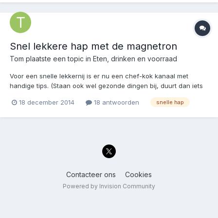
Snel lekkere hap met de magnetron
Tom
plaatste een topic in
Eten, drinken en voorraad
Voor een snelle lekkernij is er nu een chef-kok kanaal met
handige tips. (Staan ook wel gezonde dingen bij, duurt dan iets
langer).
18 december 2014
18 antwoorden
snelle hap
https://www.youtube.com/channel/UCa8AzJGs74nfzNMHuS7YBf
w De magnetron is onze vriend en doet ons de lekkerste dingen
klaar maken in enkele minuten. Zoals di...
Contacteer ons
Cookies
Powered by Invision Community