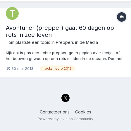
Avonturier (prepper) gaat 60 dagen op
rots in zee leven
Tom
plaatste een topic in
Preppers in de Media
Kijk dat is pas een echte prepper, geen gepiep over tentjes of
hut bouwen gewoon op een rots midden in de oceaan. Doe het
hem nog niet na krantbericht; Een Schotse avonturier gaat 60
30 mei 2013
rockall solo 2013
dagen in absolute eenzaamheid leven. Daarvoor trekt hij naar
een afgelegen rots in de Atlantische Oceaan....
Contacteer ons
Cookies
Powered by Invision Community