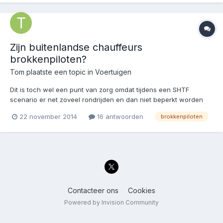
Zijn buitenlandse chauffeurs
brokkenpiloten?
Tom
plaatste een topic in
Voertuigen
Dit is toch wel een punt van zorg omdat tijdens een SHTF
scenario er net zoveel rondrijden en dan niet beperkt worden
door regels of kennis van de wet en techniek. Zoals we vaak
22 november 2014
16 antwoorden
brokkenpiloten
kunnen lezen rijden ze nogal schade, vandaag nog weer.
Gelukkig geen slachtoffers. Maar hoe komt dat toch, zij...
Contacteer ons
Cookies
Powered by Invision Community