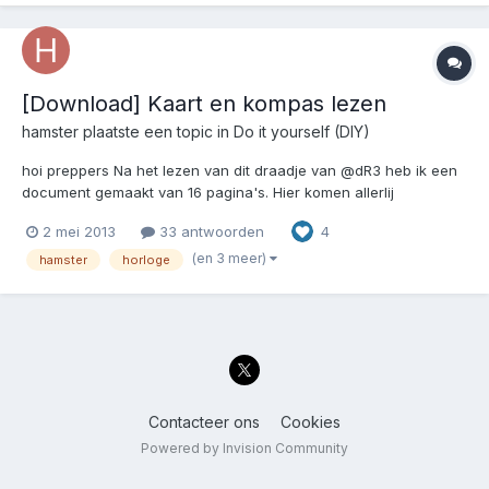
[Download] Kaart en kompas lezen
hamster
plaatste een topic in
Do it yourself (DIY)
hoi preppers Na het lezen van dit draadje van @dR3 heb ik een
document gemaakt van 16 pagina's. Hier komen allerlij
technieken aan te pas van kompas tot horloge/zon lezen,
2 mei 2013
33 antwoorden
4
tevens zit er een printbare kaarthoekmeter in. Het leek me
verstandig om het één en ander bij elkaar te zetten, voo...
(en 3 meer)
hamster
horloge
Contacteer ons
Cookies
Powered by Invision Community