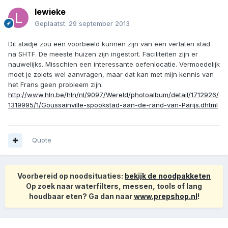
lewieke
Geplaatst:
29 september 2013
Dit stadje zou een voorbeeld kunnen zijn van een verlaten stad
na SHTF. De meeste huizen zijn ingestort. Faciliteiten zijn er
nauwelijks. Misschien een interessante oefenlocatie. Vermoedelijk
moet je zoiets wel aanvragen, maar dat kan met mijn kennis van
het Frans geen probleem zijn.
http://www.hln.be/hln/nl/9097/Wereld/photoalbum/detail/1712926/
1319995/1/Goussainville-spookstad-aan-de-rand-van-Parijs.dhtml
Quote
Voorbereid op noodsituaties:
bekijk de noodpakketen
Op zoek naar waterfilters, messen, tools of lang
houdbaar eten? Ga dan naar
www.prepshop.nl
!