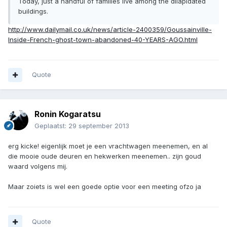
Today, just a handful of families live among the dilapidated
buildings.
http://www.dailymail.co.uk/news/article-2400359/Goussainville-
Inside-French-ghost-town-abandoned-40-YEARS-AGO.html
Quote
Ronin Kogaratsu
Geplaatst:
29 september 2013
erg kicke! eigenlijk moet je een vrachtwagen meenemen, en al
die mooie oude deuren en hekwerken meenemen.. zijn goud
waard volgens mij.
Maar zoiets is wel een goede optie voor een meeting ofzo ja
Quote