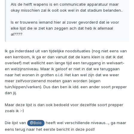
Als de helft wapens is en communicatie apparatuur maar
okay misschien zal ik ooit ook wel in dat stadium belanden..
Is er trouwens iemand hier al zover gevorderd dat ie voor
elke lijst die ie ziet kan zeggen ach dat heb ik allemaal
al????
Ik ga inderdaad uit van tijdelijke noodsituaties (nog niet eens van
een kernbom, ik ga er dan vanuit dat de kans klein is dat ik dat
overleef) met wellicht een lange tijd een teruggang in welvaart-
en welzijnsniveau. Maar ik geloof er niet in dat we teruggaan
naar het wonen in grotten o.i.d. Het kan wel zijn dat we weer
meer zelfvoorzienend moeten gaan worden (eigen
tuin/kippen/varken). Dus dan ben ik idd. een ander soort prepper
dan jij.
Maar deze lijst is dan ook bedoeld voor dezelfde soort prepper
zoals ik :-)
Die lijst van
heeft wel verschillende niveaus..., ga maar
@Bolo
eens terug naar het eerste bericht in deze post!