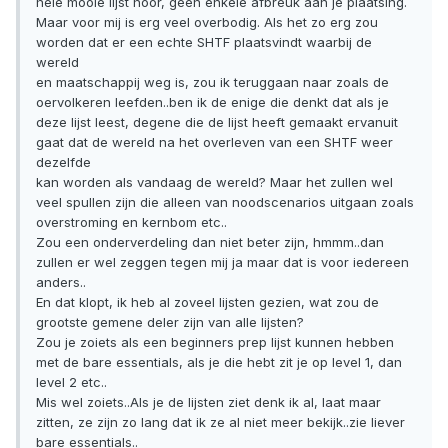
hele mooie lijst hoor, geen enkele afbreuk aan je plaatsing.
Maar voor mij is erg veel overbodig. Als het zo erg zou
worden dat er een echte SHTF plaatsvindt waarbij de
wereld
en maatschappij weg is, zou ik teruggaan naar zoals de
oervolkeren leefden..ben ik de enige die denkt dat als je
deze lijst leest, degene die de lijst heeft gemaakt ervanuit
gaat dat de wereld na het overleven van een SHTF weer
dezelfde
kan worden als vandaag de wereld? Maar het zullen wel
veel spullen zijn die alleen van noodscenarios uitgaan zoals
overstroming en kernbom etc..
Zou een onderverdeling dan niet beter zijn, hmmm..dan
zullen er wel zeggen tegen mij ja maar dat is voor iedereen
anders..
En dat klopt, ik heb al zoveel lijsten gezien, wat zou de
grootste gemene deler zijn van alle lijsten?
Zou je zoiets als een beginners prep lijst kunnen hebben
met de bare essentials, als je die hebt zit je op level 1, dan
level 2 etc..
Mis wel zoiets..Als je de lijsten ziet denk ik al, laat maar
zitten, ze zijn zo lang dat ik ze al niet meer bekijk..zie liever
bare essentials..