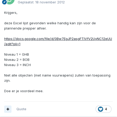
Geplaatst:
18 november 2012
Krijgers,
deze Excel lijst gevonden welke handig kan zijn voor de
plannende prepper alhier.
https://docs.google.com/file/d/0Bw7EgJP2asgFTlVfV2UyNC12eUU
/edit?pli=1
Niveau 1 = GHB
Niveau 2 = BOB
Niveau 3 = INCH
Niet alle objecten (met name vuurwapens) zullen van toepassing
zijn.
Doe er je voordeel mee.
Quote
4