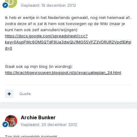
Geplaatst:
19 december 2012
Ik heb er eentje in het Nederlands gemaakt, nog niet helemaal af..
zodra deze af is zal ik hem ook toevoegen op de Wiki (maar je
kunt hem ook zelf aanvullen/wijzigen)
https://docs.google.com/spreadsheet/ccc?
key=0AspPWc6OMSQTdF9Ua3dwQlJ1MG5SVFZ3VDRUR2Vpd1E#gi
d=0
Staat ook op mijn blog (in wording):
http://krachtigevrouwen.blogspot.nl/p/evacuatieplan_24.html
Quote
Archie Bunker
Geplaatst:
20 december 2012
Top lijst vriendelijk bedankt