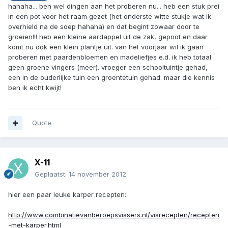
hahaha... ben wel dingen aan het proberen nu... heb een stuk prei
in een pot voor het raam gezet (het onderste witte stukje wat ik
overhield na de soep hahaha) en dat begint zowaar door te
groeien!!! heb een kleine aardappel uit de zak, gepoot en daar
komt nu ook een klein plantje uit. van het voorjaar wil ik gaan
proberen met paardenbloemen en madeliefjes e.d. ik heb totaal
geen groene vingers (meer). vroeger een schooltuintje gehad,
een in de ouderlijke tuin een groentetuin gehad. maar die kennis
ben ik echt kwijt!
Quote
X-11
Geplaatst:
14 november 2012
hier een paar leuke karper recepten:
http://www.combinatievanberoepsvissers.nl/visrecepten/recepten
-met-karper.html