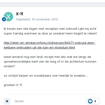
X-11
Geplaatst:
14 november 2012
Ik kwam een site tegen met recepten met onkruid! Lijkt mij echt
super handig wanneer je door je voedsel heen begint te raken!
http://eten-en-drinken.infonu.nl/diversen/84071-onkruid-eten-
eetbare-onkruiden-uit-de-tuin-en-moestuin.html
weet iemand nog een leuk recept met iets wat we langs de
spreekwoordelijke kant van de weg of in de achtertuin kunnen
vinden?
zo schijnt karper en snoekbaars ook heerlijk te smaken....
groeten X-11
Quote
4