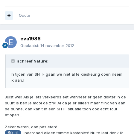
Quote
eva1986
Geplaatst:
14 november 2012
schreef Nature:
In tijden van SHTF gaan we niet al te kieskeurig doen neem
ik aan.]
Juist wel! Als je iets verkeerds eet wanneer er geen dokter in de
buurt is ben je mooi de z*k! Al ga je er alleen maar flink van aan
de dunne, dan kan t in een SHTF situatie toch ook echt fout
aflopen...
Zeker weten, dan pas eten!
, inderdaad alleen tamme kastanjes! Nu te laat denk ik,
@X-11