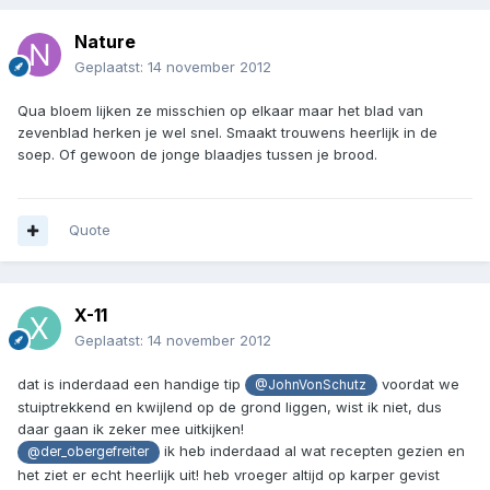
Nature
Geplaatst:
14 november 2012
Qua bloem lijken ze misschien op elkaar maar het blad van
zevenblad herken je wel snel. Smaakt trouwens heerlijk in de
soep. Of gewoon de jonge blaadjes tussen je brood.
Quote
X-11
Geplaatst:
14 november 2012
dat is inderdaad een handige tip
voordat we
@JohnVonSchutz
stuiptrekkend en kwijlend op de grond liggen, wist ik niet, dus
daar gaan ik zeker mee uitkijken!
ik heb inderdaad al wat recepten gezien en
@der_obergefreiter
het ziet er echt heerlijk uit! heb vroeger altijd op karper gevist