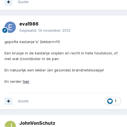
Quote
eva1986
Geplaatst:
14 november 2012
gepofte kastanje's! (lekkerrrr!!!)
Een kruisje in de kastanje snijden en recht in hete houtskool, of
met wat (room)boter in de pan.
En natuurlijk een lekker (en gezonde) brandnetelsoepje!
En verder
hier
Quote
1
JohnVonSchutz