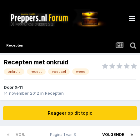
Recepten
Recepten met onkruid
onkruid
recept
voedsel
weed
Door
X-11
14 november 2012
in
Recepten
Reageer op dit topic
VOR.
Pagina 1 van 3
VOLGENDE