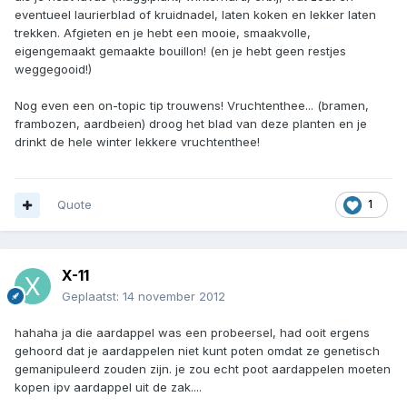
eventueel laurierblad of kruidnadel, laten koken en lekker laten
trekken. Afgieten en je hebt een mooie, smaakvolle,
eigengemaakt gemaakte bouillon! (en je hebt geen restjes
weggegooid!)
Nog even een on-topic tip trouwens! Vruchtenthee... (bramen,
frambozen, aardbeien) droog het blad van deze planten en je
drinkt de hele winter lekkere vruchtenthee!
Quote
1
X-11
Geplaatst:
14 november 2012
hahaha ja die aardappel was een probeersel, had ooit ergens
gehoord dat je aardappelen niet kunt poten omdat ze genetisch
gemanipuleerd zouden zijn. je zou echt poot aardappelen moeten
kopen ipv aardappel uit de zak....