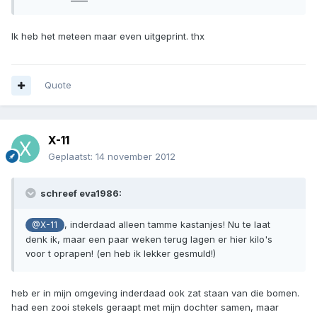
Ik heb het meteen maar even uitgeprint. thx
Quote
X-11
Geplaatst:
14 november 2012
schreef eva1986:
, inderdaad alleen tamme kastanjes! Nu te laat
@X-11
denk ik, maar een paar weken terug lagen er hier kilo's
voor t oprapen! (en heb ik lekker gesmuld!)
heb er in mijn omgeving inderdaad ook zat staan van die bomen.
had een zooi stekels geraapt met mijn dochter samen, maar