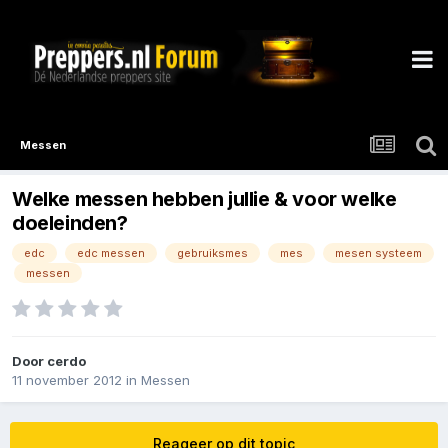
Messen
Welke messen hebben jullie & voor welke
doeleinden?
edc
edc messen
gebruiksmes
mes
mesen systeem
messen
Door
cerdo
11 november 2012
in
Messen
Reageer op dit topic