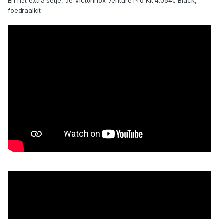
En het extra setje, de Victorinox Venture Pro Kit 4.0540 Black,
foedraalkit