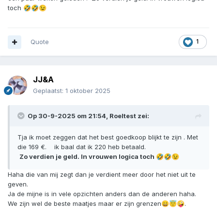
toch
🤣
🤣
😉
Quote
1
JJ&A
Geplaatst:
1 oktober 2025
Op 30-9-2025 om 21:54,
Roeltest
zei:
Tja ik moet zeggen dat het best goedkoop blijkt te zijn . Met
die 169 €. ik baal dat ik 220 heb betaald.
Zo verdien je geld. In vrouwen logica toch
🤣
🤣
😉
Haha die van mij zegt dan je verdient meer door het niet uit te
geven.
Ja de mijne is in vele opzichten anders dan de anderen haha.
We zijn wel de beste maatjes maar er zijn grenzen
.
😄
😇
🤪