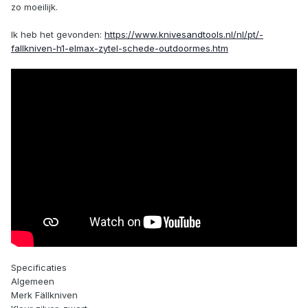
zo moeilijk.
Ik heb het gevonden:
https://www.knivesandtools.nl/nl/pt/-
fallkniven-h1-elmax-zytel-schede-outdoormes.htm
Specificaties
Algemeen
Merk Fällkniven