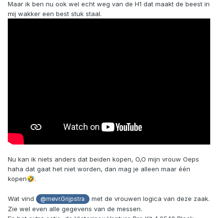
Maar ik ben nu ook wel echt weg van de H1 dat maakt de beest in
mij wakker een best stuk staal.
Nu kan ik niets anders dat beiden kopen, O,O mijn vrouw Oeps
haha dat gaat het niet worden, dan mag je alleen maar één
kopen
.
🤣
Wat vind
met de vrouwen logica van deze zaak.
@mevr.Grijpstra
Zie wel even alle gegevens van de messen.