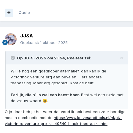
Quote
JJ&A
Geplaatst:
1 oktober 2025
Op 30-9-2025 om 21:54,
Roeltest
zei:
Wil je nog een goedkoper alternatief, dan kan ik de
victorinox Venture erg aan bevelen. Iets andere
toepassing. Maar erg geschikt. kost de helft
Eerlijk, die h1 is wel een beest hoor.
Best wel een ruzie met
de vrouw waard
.
😄
O ja daar heb je het weer dat vond ik ook best een zeer handige
mes in combinatie met de
https://www.knivesandtools.nl/nl/pt/-
victorinox-venture-pro-kit-40540-black-foedraalkit.htm