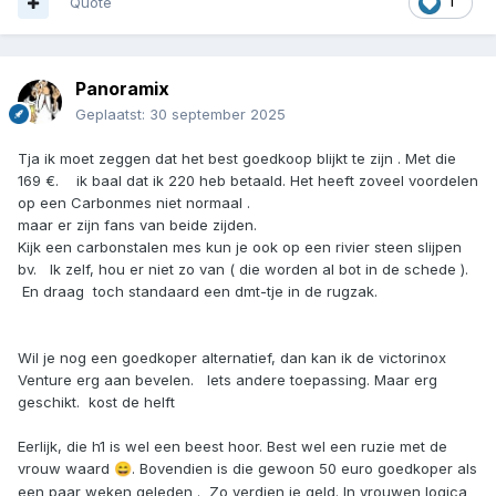
Quote
1
Panoramix
Geplaatst:
30 september 2025
Tja ik moet zeggen dat het best goedkoop blijkt te zijn . Met die
169 €. ik baal dat ik 220 heb betaald. Het heeft zoveel voordelen
op een Carbonmes niet normaal .
maar er zijn fans van beide zijden.
Kijk een carbonstalen mes kun je ook op een rivier steen slijpen
bv. Ik zelf, hou er niet zo van ( die worden al bot in de schede ).
En draag toch standaard een dmt-tje in de rugzak.
Wil je nog een goedkoper alternatief, dan kan ik de victorinox
Venture erg aan bevelen. Iets andere toepassing. Maar erg
geschikt. kost de helft
Eerlijk, die h1 is wel een beest hoor. Best wel een ruzie met de
vrouw waard
. Bovendien is die gewoon 50 euro goedkoper als
😄
een paar weken geleden . Zo verdien je geld. In vrouwen logica