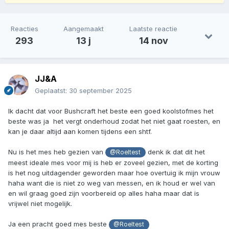
Reacties
Aangemaakt
Laatste reactie
293
13 j
14 nov
JJ&A
Geplaatst:
30 september 2025
Ik dacht dat voor Bushcraft het beste een goed koolstofmes het
beste was ja het vergt onderhoud zodat het niet gaat roesten, en
kan je daar altijd aan komen tijdens een shtf.
Nu is het mes heb gezien van
denk ik dat dit het
@Roeltest
meest ideale mes voor mij is heb er zoveel gezien, met de korting
is het nog uitdagender geworden maar hoe overtuig ik mijn vrouw
haha want die is niet zo weg van messen, en ik houd er wel van
en wil graag goed zijn voorbereid op alles haha maar dat is
vrijwel niet mogelijk.
Ja een pracht goed mes beste
@Roeltest