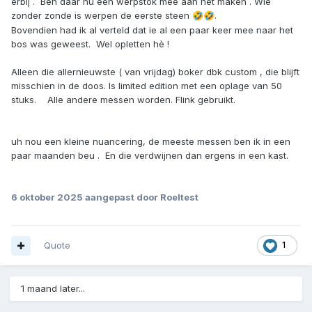
erbij . Ben daar nu een werpstok mee aan het maken . Wie
zonder zonde is werpen de eerste steen
.
🤣
🤣
Bovendien had ik al verteld dat ie al een paar keer mee naar het
bos was geweest. Wel opletten hè !
Alleen die allernieuwste ( van vrijdag) boker dbk custom , die blijft
misschien in de doos. Is limited edition met een oplage van 50
stuks. Alle andere messen worden. Flink gebruikt.
uh nou een kleine nuancering, de meeste messen ben ik in een
paar maanden beu . En die verdwijnen dan ergens in een kast.
6 oktober 2025
aangepast door Roeltest
Quote
1
1 maand later...