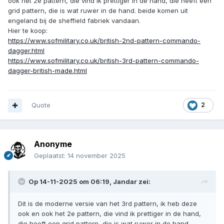
ook het 2e pattern, die vind ik prettiger in de hand, die heeft een
grid pattern, die is wat ruwer in de hand. beide komen uit
engeland bij de sheffield fabriek vandaan.
Hier te koop:
https://www.sofmilitary.co.uk/british-2nd-pattern-commando-
dagger.html
https://www.sofmilitary.co.uk/british-3rd-pattern-commando-
dagger-british-made.html
Quote
2
Anonyme
Geplaatst:
14 november 2025
Op 14-11-2025 om 06:19,
Jandar
zei:
Dit is de moderne versie van het 3rd pattern, ik heb deze
ook en ook het 2e pattern, die vind ik prettiger in de hand,
die heeft een grid pattern, die is wat ruwer in de hand.