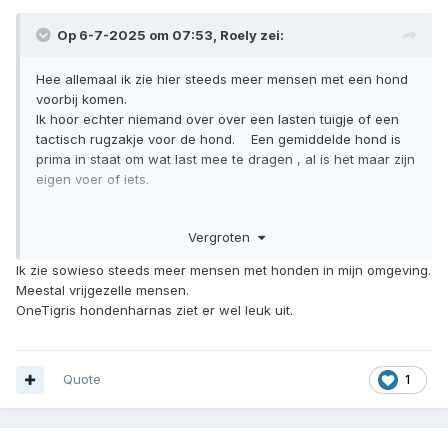
Op 6-7-2025 om 07:53,
Roely
zei:
Hee allemaal ik zie hier steeds meer mensen met een hond
voorbij komen.
Ik hoor echter niemand over over een lasten tuigje of een
tactisch rugzakje voor de hond. Een gemiddelde hond is
prima in staat om wat last mee te dragen , al is het maar zijn
eigen voer of iets.
Ik weet in elk geval dat in oorlog en rampscenario’s vaak
Vergroten
nog honden ingezet worden voor transport van goederen .
en vroeger was bv ook een hondenkar heel normaal.
Ik zie sowieso steeds meer mensen met honden in mijn omgeving.
Anyway ik wilde dit even hernieuwd onder de aandacht
Meestal vrijgezelle mensen.
brengen aan al die honden bezitters hier.
OneTigris hondenharnas ziet er wel leuk uit.
Quote
1