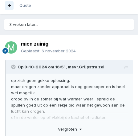
Quote
3 weken later...
mien zuinig
Geplaatst:
6 november 2024
Op 9-10-2024 om 16:51,
mevr.Grijpstra
zei:
op zich geen gekke oplossing.
maar drogen zonder apparaat is nog goedkoper en is heel
wel mogelijk.
droog bv in de zomer bij wat warmer weer . spreid de
spullen goed uit op een rekje oid waar het gewoon aan de
lucht kan drogen.
of in de winter op of vlakbij de kachel of radiator.
zorg altijd voor voldoende luchtcirculatie rondom de spullen.
Vergroten
leuk dat je zo aktief met voedseldrogen bezig bent.
het is idd superleuk om te doen
👍