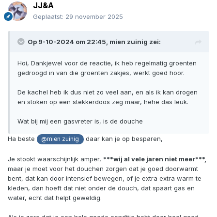
JJ&A
Geplaatst:
29 november 2025
Op 9-10-2024 om 22:45,
mien zuinig
zei:
Hoi, Dankjewel voor de reactie, ik heb regelmatig groenten
gedroogd in van die groenten zakjes, werkt goed hoor.
De kachel heb ik dus niet zo veel aan, en als ik kan drogen
en stoken op een stekkerdoos zeg maar, hehe das leuk.
Wat bij mij een gasvreter is, is de douche
Ha beste
daar kan je op besparen,
@mien zuinig
Je stookt waarschijnlijk amper,
***wij al vele jaren niet meer***,
maar je moet voor het douchen zorgen dat je goed doorwarmt
bent, dat kan door intensief bewegen, of je extra extra warm te
kleden, dan hoeft dat niet onder de douch, dat spaart gas en
water, echt dat helpt geweldig.
Als je zorg dat je een hele goede conditie hebt door heel goed