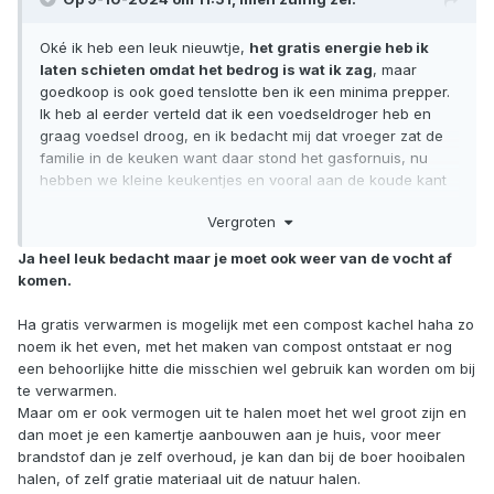
Oké ik heb een leuk nieuwtje,
het gratis energie heb ik
laten schieten omdat het bedrog is wat ik zag
, maar
goedkoop is ook goed tenslotte ben ik een minima prepper.
Ik heb al eerder verteld dat ik een voedseldroger heb en
graag voedsel droog, en ik bedacht mij dat vroeger zat de
familie in de keuken want daar stond het gasfornuis, nu
hebben we kleine keukentjes en vooral aan de koude kant
zodat de warmte van het eten koken snel verdwijnt.
Vergroten
Dat zal ze reden en een nut hebben maar ik zie nu wel het
voordeel van de ouderwetse kant,
mijn voedsel droger
Ja heel leuk bedacht maar je moet ook weer van de vocht af
heb ik dus in mijn woonkamer gezet ben een heel klein
komen.
ventilator ernaast dat scheelt mij toch waarachtig een
graad, ik ga binnenkort bieten kopen want dan kan ik
Ha gratis verwarmen is mogelijk met een compost kachel haha zo
weer bieten drogen als dat een graad scheelt is dat een
noem ik het even, met het maken van compost ontstaat er nog
goedkope verwarming volgens mij.
een behoorlijke hitte die misschien wel gebruik kan worden om bij
te verwarmen.
Maar om er ook vermogen uit te halen moet het wel groot zijn en
dan moet je een kamertje aanbouwen aan je huis, voor meer
brandstof dan je zelf overhoud, je kan dan bij de boer hooibalen
halen, of zelf gratie materiaal uit de natuur halen.