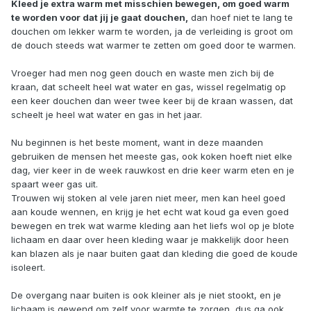
Kleed je extra warm met misschien bewegen, om goed warm
te worden voor dat jij je gaat douchen,
dan hoef niet te lang te
douchen om lekker warm te worden, ja de verleiding is groot om
de douch steeds wat warmer te zetten om goed door te warmen.
Vroeger had men nog geen douch en waste men zich bij de
kraan, dat scheelt heel wat water en gas, wissel regelmatig op
een keer douchen dan weer twee keer bij de kraan wassen, dat
scheelt je heel wat water en gas in het jaar.
Nu beginnen is het beste moment, want in deze maanden
gebruiken de mensen het meeste gas, ook koken hoeft niet elke
dag, vier keer in de week rauwkost en drie keer warm eten en je
spaart weer gas uit.
Trouwen wij stoken al vele jaren niet meer, men kan heel goed
aan koude wennen, en krijg je het echt wat koud ga even goed
bewegen en trek wat warme kleding aan het liefs wol op je blote
lichaam en daar over heen kleding waar je makkelijk door heen
kan blazen als je naar buiten gaat dan kleding die goed de koude
isoleert.
De overgang naar buiten is ook kleiner als je niet stookt, en je
lichaam is gewend om zelf voor warmte te zorgen, dus ga ook