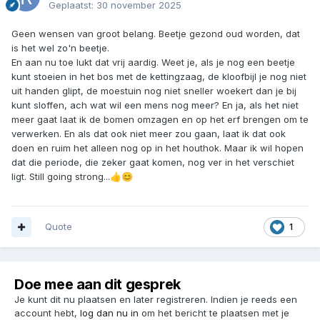
Geplaatst:
30 november 2025
Geen wensen van groot belang. Beetje gezond oud worden, dat
is het wel zo'n beetje.
En aan nu toe lukt dat vrij aardig. Weet je, als je nog een beetje
kunt stoeien in het bos met de kettingzaag, de kloofbijl je nog niet
uit handen glipt, de moestuin nog niet sneller woekert dan je bij
kunt sloffen, ach wat wil een mens nog meer? En ja, als het niet
meer gaat laat ik de bomen omzagen en op het erf brengen om te
verwerken. En als dat ook niet meer zou gaan, laat ik dat ook
doen en ruim het alleen nog op in het houthok. Maar ik wil hopen
dat die periode, die zeker gaat komen, nog ver in het verschiet
ligt. Still going strong...
👍
😊
Quote
1
Doe mee aan dit gesprek
Je kunt dit nu plaatsen en later registreren. Indien je reeds een
account hebt,
log dan nu in
om het bericht te plaatsen met je