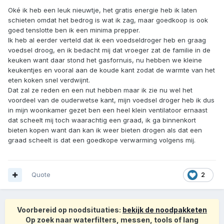
Oké ik heb een leuk nieuwtje, het gratis energie heb ik laten
schieten omdat het bedrog is wat ik zag, maar goedkoop is ook
goed tenslotte ben ik een minima prepper.
Ik heb al eerder verteld dat ik een voedseldroger heb en graag
voedsel droog, en ik bedacht mij dat vroeger zat de familie in de
keuken want daar stond het gasfornuis, nu hebben we kleine
keukentjes en vooral aan de koude kant zodat de warmte van het
eten koken snel verdwijnt.
Dat zal ze reden en een nut hebben maar ik zie nu wel het
voordeel van de ouderwetse kant, mijn voedsel droger heb ik dus
in mijn woonkamer gezet ben een heel klein ventilatoor ernaast
dat scheelt mij toch waarachtig een graad, ik ga binnenkort
bieten kopen want dan kan ik weer bieten drogen als dat een
graad scheelt is dat een goedkope verwarming volgens mij.
Quote
2
Voorbereid op noodsituaties:
bekijk de noodpakketen
Op zoek naar waterfilters, messen, tools of lang