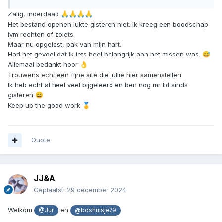
Zalig, inderdaad
🙏
🙏
🙏
🙏
Het bestand openen lukte gisteren niet. Ik kreeg een boodschap
ivm rechten of zoiets.
Maar nu opgelost, pak van mijn hart.
Had het gevoel dat ik iets heel belangrijk aan het missen was.
😅
Allemaal bedankt hoor
👌
Trouwens echt een fijne site die jullie hier samenstellen.
Ik heb echt al heel veel bijgeleerd en ben nog mr lid sinds
gisteren
😄
Keep up the good work
🥇
Quote
JJ&A
Geplaatst:
29 december 2024
Welkom
en
@Jur
@boshuisje29