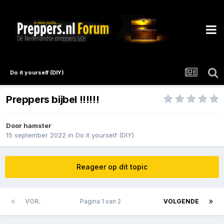
Do it yourself (DIY)
Preppers bijbel !!!!!!
Door
hamster
15 september 2022
in
Do it yourself (DIY)
Reageer op dit topic
VOR.
Pagina 1 van 2
VOLGENDE