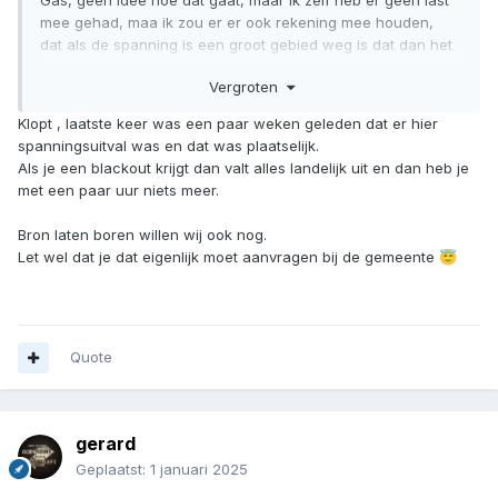
Gas, geen idee hoe dat gaat, maar ik zelf heb er geen last
mee gehad, maa ik zou er er ook rekening mee houden,
dat als de spanning is een groot gebied weg is dat dan het
gas en water ook weg kan vallen.
Vergroten
Als je de diepvries dicht blijft dan gaat het best een tijd
goed voor de boel gaat ontdooien.
Klopt , laatste keer was een paar weken geleden dat er hier
Als je op het werk bent, en het duurt nog een paar uur
spanningsuitval was en dat was plaatselijk.
voordat je thuis bent is dat prima.
Als je een blackout krijgt dan valt alles landelijk uit en dan heb je
Ben je thuis dan zet je een aggregaat aan, wacht tot de
met een paar uur niets meer.
diepvries afslaat, en zet de aggregaat weer een paar uur
uit.
Bron laten boren willen wij ook nog.
Let wel dat je dat eigenlijk moet aanvragen bij de gemeente
😇
Persoonlijk, maar daar gaat het topic niet over wil ik
binnenkort nog een bron laten spuiten zodat ik mijn eigen
water kan oppompen.
Quote
gerard
Geplaatst:
1 januari 2025