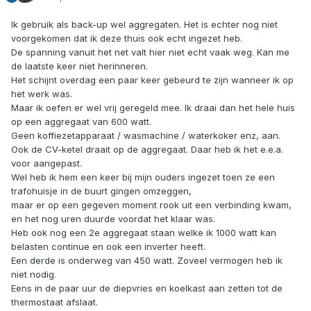
Ik gebruik als back-up wel aggregaten. Het is echter nog niet
voorgekomen dat ik deze thuis ook echt ingezet heb.
De spanning vanuit het net valt hier niet echt vaak weg. Kan me
de laatste keer niet herinneren.
Het schijnt overdag een paar keer gebeurd te zijn wanneer ik op
het werk was.
Maar ik oefen er wel vrij geregeld mee. Ik draai dan het hele huis
op een aggregaat van 600 watt.
Geen koffiezetapparaat / wasmachine / waterkoker enz, aan.
Ook de CV-ketel draait op de aggregaat. Daar heb ik het e.e.a.
voor aangepast.
Wel heb ik hem een keer bij mijn ouders ingezet toen ze een
trafohuisje in de buurt gingen omzeggen,
maar er op een gegeven moment rook uit een verbinding kwam,
en het nog uren duurde voordat het klaar was.
Heb ook nog een 2e aggregaat staan welke ik 1000 watt kan
belasten continue en ook een inverter heeft.
Een derde is onderweg van 450 watt. Zoveel vermogen heb ik
niet nodig.
Eens in de paar uur de diepvries en koelkast aan zetten tot de
thermostaat afslaat.