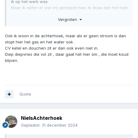
ik op het werk was.
Maar ik oefen er wel vrij geregeld mee. Ik draai dan het hele
huis op een aggregaat van 600 watt.
Vergroten
Geen koffiezetapparaat / wasmachine / waterkoker enz,
aan.
Ook de CV-ketel draait op de aggregaat. Daar heb ik het
Ook ik woon in de achterhoek, maar als er geen stroom is dan
e.e.a. voor aangepast.
stopt hier het gas en het water ook .
Wel heb ik hem een keer bij mijn ouders ingezet toen ze een
CV ketel en douchen zit er dan ook even niet in.
trafohuisje in de buurt gingen omzeggen,
Diep diepvries die vol zit , daar gaat het hier om , die moet koud
maar er op een gegeven moment rook uit een verbinding
blijven.
kwam, en het nog uren duurde voordat het klaar was.
Heb ook nog een 2e aggregaat staan welke ik 1000 watt
kan belasten continue en ook een inverter heeft.
Een derde is onderweg van 450 watt. Zoveel vermogen heb
ik niet nodig.
Eens in de paar uur de diepvries en koelkast aan zetten tot
Quote
de thermostaat afslaat.
Eventueel Ecoflow powerstation opladen (welke ook 600
watt stropcontacten heeft).
NielsAchterhoek
Maar voor een paar uurtjes heb ik nog niet direct een
aggregaat nodig, of ik moet willen douchen, dat is heilig,
Geplaatst:
31 december 2024
dan doe ik hem wel aan, haha!