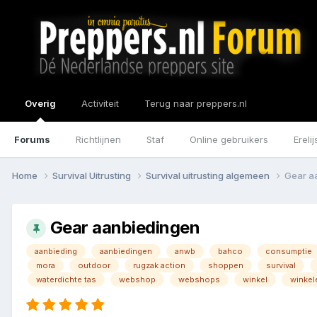
Overig
Activiteit
Terug naar preppers.nl
Forums
Richtlijnen
Staf
Online gebruikers
Erelij
Home
Survival Uitrusting
Survival uitrusting algemeen
Gear a
Gear aanbiedingen
aanbieding
aanbiedingen
anwb
bahco
consumptie
mora
outdoor
rugzak action
shoppen
survival
waterdichte tas
webshop
webshops
winkel
winkel