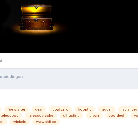
st
anbiedingen
fire starter
gear
goal zero
kooptip
ladder
laplander
telescoop
telescopische
uitrusting
urban
voordeel
vo
en
winkels
www.aldi.be