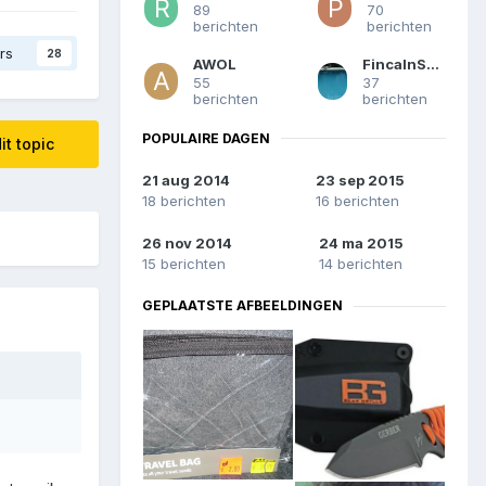
89
70
berichten
berichten
rs
28
AWOL
FincaInSpanje
55
37
berichten
berichten
POPULAIRE DAGEN
it topic
21 aug 2014
23 sep 2015
18 berichten
16 berichten
26 nov 2014
24 ma 2015
15 berichten
14 berichten
GEPLAATSTE AFBEELDINGEN