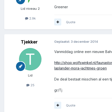
Greener
Lid niveau 2
2.9k
Quote
Tjekker
Geplaatst:
3 december 2014
Vanmiddag online een nieuwe Bahco
http://shop.wolfswinkel.nl/faun
laplander-mora-jachtmes-groen
Lid
De deal bestaat misschien al een ti
25
gr/Tj
Quote