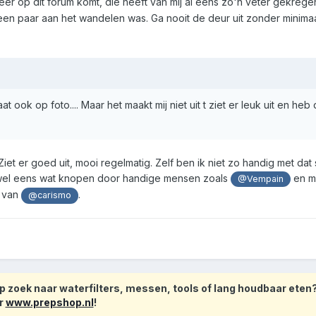
eer op dit forum komt, die heeft van mij al eens zo'n veter gekrege
en paar aan het wandelen was. Ga nooit de deur uit zonder minima
 ook op foto.... Maar het maakt mij niet uit t ziet er leuk uit en heb
Ziet er goed uit, mooi regelmatig. Zelf ben ik niet zo handig met dat 
 wel eens wat knopen door handige mensen zoals
en m
@Vempain
t van
.
@carismo
 zoek naar waterfilters, messen, tools of lang houdbaar eten
r
www.prepshop.nl
!