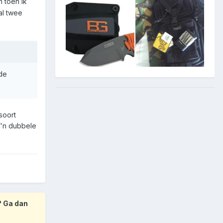
n toen ik
al twee
 de
soort
'n dubbele
? Ga dan