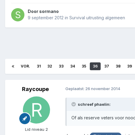
Door
sormano
9 september 2012
in
Survival uitrusting algemeen
VOR.
31
32
33
34
35
36
37
38
39
Raycoupe
Geplaatst:
26 november 2014
schreef phaelin:
Of als reserve veters voor noo
Lid niveau 2