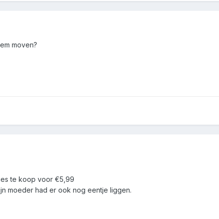
 hem moven?
jes te koop voor €5,99
ijn moeder had er ook nog eentje liggen.