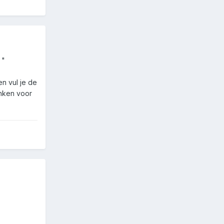
"
n vul je de
anken voor