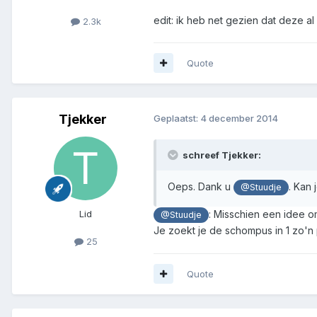
edit: ik heb net gezien dat deze al 
2.3k
Quote
Tjekker
Geplaatst:
4 december 2014
schreef Tjekker:
Oeps. Dank u
. Kan
@Stuudje
Lid
: Misschien een idee 
@Stuudje
Je zoekt je de schompus in 1 zo'n p
25
Quote