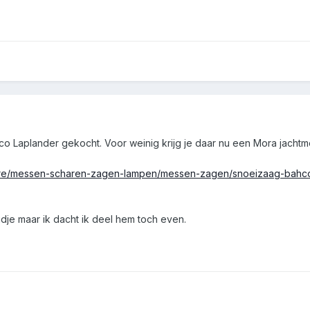
 Laplander gekocht. Voor weinig krijg je daar nu een Mora jachtme
astore/messen-scharen-zagen-lampen/messen-zagen/snoeizaag-bahc
jdje maar ik dacht ik deel hem toch even.