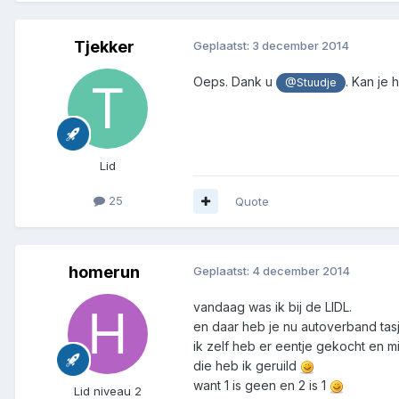
Tjekker
Geplaatst:
3 december 2014
Oeps. Dank u
. Kan je
@Stuudje
Lid
25
Quote
homerun
Geplaatst:
4 december 2014
vandaag was ik bij de LIDL.
en daar heb je nu autoverband tas
ik zelf heb er eentje gekocht en m
die heb ik geruild
want 1 is geen en 2 is 1
Lid niveau 2