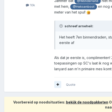
Jammer dat
niet m
@Wonderland
10k
met hem,
en nog e
@Heksenboot
meter van het spul!
schreef arneheil:
Het heeft 7en binnendraden, staat
eerste af
Als dat je eerste is, complimenten! 
toepassingen op SC's laat ik nog
lanyard aan m'n primaire mes kom
Quote
Voorbereid op noodsituaties:
bekijk de noodpakketen
Op
naa