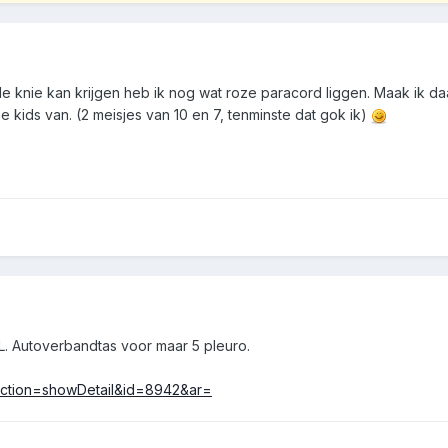
e knie kan krijgen heb ik nog wat roze paracord liggen. Maak ik da
 kids van. (2 meisjes van 10 en 7, tenminste dat gok ik)
DL. Autoverbandtas voor maar 5 pleuro.
tm?action=showDetail&id=8942&ar=