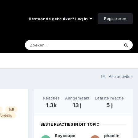
Registreren
Bestaande gebruiker? Log in
Alle activiteit
Reacties
Aangemaakt
Laatste reactie
1.3k
13 j
5 j
lidl
ordelig
BESTE REACTIES IN DIT TOPIC
Raycoupe
phaelin