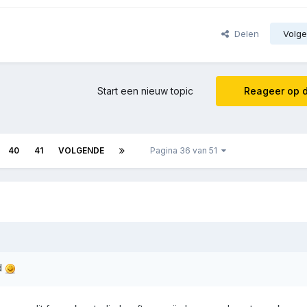
Delen
Volge
Start een nieuw topic
Reageer op d
40
41
VOLGENDE
Pagina 36 van 51
d