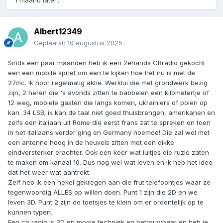
Albert12349
Geplaatst:
10 augustus 2025
Sinds een paar maanden heb ik een 2ehands CBradio gekocht
een een mobile spriet om een te kijken hoe het nu is met de
27mc. Ik hoor regelmatig aktie. Werklui die met grondwerk bezig
zijn, 2 heren die 's avonds zitten te babbelen een kilometertje of
12 weg, mobiele gasten die langs komen, ukrainiers of polen op
kan. 34 LSB; ik kan de taal niet goed thuisbrengen, amerikanen en
zelfs een italiaan uit Rome die eerst frans zat te spreken en toen
in het italiaans verder ging en Germany noemde! Die zal wel met
een antenne hoog in de heuvels zitten met een dikke
eindversterker erachter. Ook een keer wat luitjes die ruzie zaten
te maken om kanaal 10. Dus nog wel wat leven en ik heb het idee
dat het weer wat aantrekt.
Zelf heb ik een hekel gekregen aan die frut telefoontjes waar ze
tegenwoordig ALLES op willen doen. Punt 1 zijn die 2D en we
leven 3D. Punt 2 zijn de toetsjes te klein om er ordentelijk op te
kunnen typen.
Een cb radio is 3D en mooie techniek en betrouwbaar en heb je