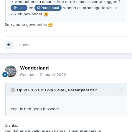
Ik vind het prima maar ik heb er niks meer over te zeggen
?
en
runnen dit prachtige forum. Ik
@Luke
@Paraatpaal
kijk en bewonder
Sorry oude gewoontes
Quote
Wonderland
Geplaatst:
21 maart 2020
Op 20-3-2020 om 22:48,
Paraatpaal
zei:
Yep, ik heb geen bezwaar.
thanks.
zag dat er via Zello al een kanaal is met Preppers.nl