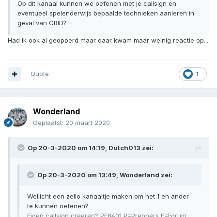
Op dit kanaal kunnen we oefenen met je callsign en
eventueel spelenderwijs bepaalde technieken aanleren in
geval van GRID?
Had ik ook al geopperd maar daar kwam maar weinig reactie op...
Quote
1
Wonderland
Geplaatst:
20 maart 2020
Op 20-3-2020 om 14:19,
Dutch013
zei:
Op 20-3-2020 om 13:49,
Wonderland
zei:
Wellicht een zello kanaaltje maken om het 1 en ander
te kunnen oefenen?
Eigen callsign creeren? PF8401 P=Preppers F=Forum