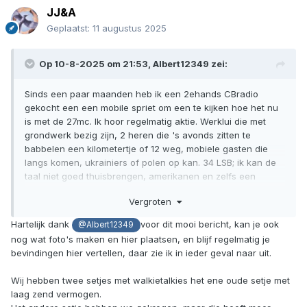
JJ&A
Geplaatst:
11 augustus 2025
Op 10-8-2025 om 21:53,
Albert12349
zei:
Sinds een paar maanden heb ik een 2ehands CBradio
gekocht een een mobile spriet om een te kijken hoe het nu
is met de 27mc. Ik hoor regelmatig aktie. Werklui die met
grondwerk bezig zijn, 2 heren die 's avonds zitten te
babbelen een kilometertje of 12 weg, mobiele gasten die
langs komen, ukrainiers of polen op kan. 34 LSB; ik kan de
taal niet goed thuisbrengen, amerikanen en zelfs een
italiaan uit Rome die eerst frans zat te spreken en toen in
Vergroten
het italiaans verder ging en Germany noemde! Die zal wel
met een antenne hoog in de heuvels zitten met een dikke
Hartelijk dank
voor dit mooi bericht, kan je ook
@Albert12349
eindversterker erachter. Ook een keer wat luitjes die ruzie
nog wat foto's maken en hier plaatsen, en blijf regelmatig je
zaten te maken om kanaal 10. Dus nog wel wat leven en ik
bevindingen hier vertellen, daar zie ik in ieder geval naar uit.
heb het idee dat het weer wat aantrekt.
Zelf heb ik een hekel gekregen aan die frut telefoontjes
Wij hebben twee setjes met walkietalkies het ene oude setje met
waar ze tegenwoordig ALLES op willen doen. Punt 1 zijn die
laag zend vermogen.
2D en we leven 3D. Punt 2 zijn de toetsjes te klein om er