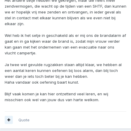
Het andere setje hebben we gekregen, maar die heeft meer
ordentelijk op te kunnen typen.
zendvermogen, die wacht op de tijden van een SHTF, dan kunnen
Een cb radio is 3D en mooie techniek en betrouwbaar en
we er hopelijk vrij mee zenden en ontvangen, in ieder geval als
heb je zelf de controle over. Geen digitaal floep-weg.
stel in contact met elkaar kunnen blijven als we even niet bij
Ik zag op youtube een CB'er in de USA die zijn vrouw met
elkaar zijn.
de auto in de sneeuw thuis verwachtte maar ze kwam niet.
2 uur later kwam ze thuis, had file gehad door een ongeluk,
Wel heb ik het setje in geschakeld als er mij ons de brandalarm af
maar haar telefoon (batterij) was leeg. Als ze een cb radio
gaat en in ga kijken waar de brand is, zodat mijn vrouw verder
bij zich had gehad had ze zo contact kunnen maken, Hij
kan gaan met het ondernemen van een evacuatie naar ons
noemde ook dat als er een calamiteit is iedereen wil bellen,
vlucht campertje.
dus de telefoon masten overbezet raken en je dus niet kan
bellen, laat staan als de stroom uitvalt...
Ja twee wel gevulde rugzakken staan altijd klaar, we hebben al
Kort geleden nog een CB porto erbij gekocht, mooi spul!
een aantal keren kunnen oefenen bij loos alarm, dan blij toch
Moet je je voorstellen dat je in de supermarkt staat en even
weer dan je iets toch beter bij je kan hebben.
aan thuis vraagt of je de rode of groene moet hebben.
😄
Haha vandaar ook oefening baart kunst.
Voor mij is de CB een blijver.
Blijf vaak komen je kan hier ontzettend veel leren, en wij
misschien ook wel van jouw dus van harte welkom.
Quote