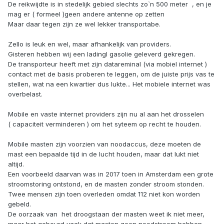
De reikwijdte is in stedelijk gebied slechts zo`n 500 meter , en je
mag er ( formeel )geen andere antenne op zetten
Maar daar tegen zijn ze wel lekker transportabe.
Zello is leuk en wel, maar afhankelijk van providers.
Gisteren hebben wij een ladingl gasolie geleverd gekregen.
De transporteur heeft met zijn datareminal (via mobiel internet )
contact met de basis proberen te leggen, om de juiste prijs vas te
stellen, wat na een kwartier dus lukte.
..
Het mobiele internet was
overbelast.
Mobile en vaste internet providers zijn nu al aan het drosselen
( capaciteit verminderen ) om het syteem op recht te houden.
Mobile masten zijn voorzien van noodaccus, deze moeten de
mast een bepaalde tijd in de lucht houden, maar dat lukt niet
altijd.
Een voorbeeld daarvan was in 2017 toen in Amsterdam een grote
stroomstoring ontstond, en de masten zonder stroom stonden.
Twee mensen zijn toen overleden omdat 112 niet kon worden
gebeld.
De oorzaak van het droogstaan der masten weet ik niet meer,