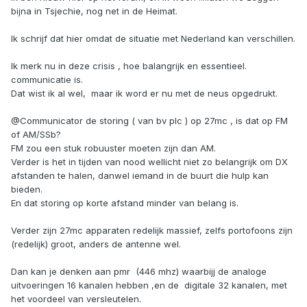
bijna in Tsjechie, nog net in de Heimat.
Ik schrijf dat hier omdat de situatie met Nederland kan verschillen.
Ik merk nu in deze crisis , hoe balangrijk en essentieel.
communicatie is.
Dat wist ik al wel, maar ik word er nu met de neus opgedrukt.
@Communicator de storing ( van bv plc ) op 27mc , is dat op FM
of AM/SSb?
FM zou een stuk robuuster moeten zijn dan AM.
Verder is het in tijden van nood wellicht niet zo belangrijk om DX
afstanden te halen, danwel iemand in de buurt die hulp kan
bieden.
En dat storing op korte afstand minder van belang is.
Verder zijn 27mc apparaten redelijk massief, zelfs portofoons zijn
(redelijk) groot, anders de antenne wel.
Dan kan je denken aan pmr (446 mhz) waarbijj de analoge
uitvoeringen 16 kanalen hebben ,en de digitale 32 kanalen, met
het voordeel van versleutelen.