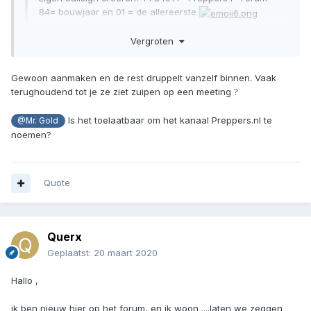
84= bouwjaar en 01 = de allereerste
Op dit kanaal kunnen we oefenen met je callsign en
Vergroten
eventueel spelenderwijs bepaalde technieken
aanleren in geval van GRID?
Gewoon aanmaken en de rest druppelt vanzelf binnen. Vaak
Vergroten
terughoudend tot je ze ziet zuipen op een meeting
?
Had ik ook al geopperd maar daar kwam maar weinig
reactie op...
Is het toelaatbaar om het kanaal Preppers.nl te
@Mr. Gold
noemen?
Quote
Querx
Geplaatst:
20 maart 2020
Hallo ,
ik ben nieuw hier op het forum, en ik woon ....laten we zeggen