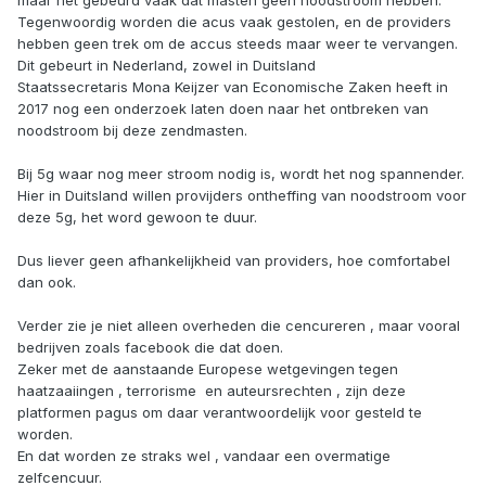
maar het gebeurd vaak dat masten geen noodstroom hebben.
Tegenwoordig worden die acus vaak gestolen, en de providers
hebben geen trek om de accus steeds maar weer te vervangen.
Dit gebeurt in Nederland, zowel in Duitsland
Staatssecretaris Mona Keijzer van Economische Zaken heeft in
2017 nog een onderzoek laten doen naar het ontbreken van
noodstroom bij deze zendmasten.
Bij 5g waar nog meer stroom nodig is, wordt het nog spannender.
Hier in Duitsland willen provijders ontheffing van noodstroom voor
deze 5g, het word gewoon te duur.
Dus liever geen afhankelijkheid van providers, hoe comfortabel
dan ook.
Verder zie je niet alleen overheden die cencureren , maar vooral
bedrijven zoals facebook die dat doen.
Zeker met de aanstaande Europese wetgevingen tegen
haatzaaiingen , terrorisme en auteursrechten , zijn deze
platformen pagus om daar verantwoordelijk voor gesteld te
worden.
En dat worden ze straks wel , vandaar een overmatige
zelfcencuur.