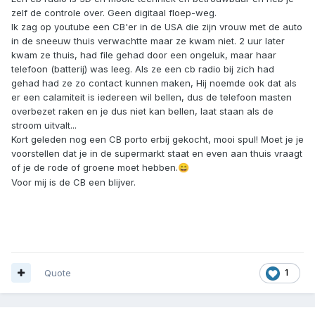
zelf de controle over. Geen digitaal floep-weg.
Ik zag op youtube een CB'er in de USA die zijn vrouw met de auto
in de sneeuw thuis verwachtte maar ze kwam niet. 2 uur later
kwam ze thuis, had file gehad door een ongeluk, maar haar
telefoon (batterij) was leeg. Als ze een cb radio bij zich had
gehad had ze zo contact kunnen maken, Hij noemde ook dat als
er een calamiteit is iedereen wil bellen, dus de telefoon masten
overbezet raken en je dus niet kan bellen, laat staan als de
stroom uitvalt...
Kort geleden nog een CB porto erbij gekocht, mooi spul! Moet je je
voorstellen dat je in de supermarkt staat en even aan thuis vraagt
of je de rode of groene moet hebben.
😄
Voor mij is de CB een blijver.
Quote
1