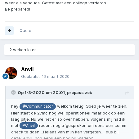
weer als vanouds. Getest met een collega verderop.
Be prepared!
Quote
2 weken later...
Anvil
Geplaatst:
16 maart 2020
Op 1-3-2020 om 20:01,
prepass
zei:
hey
welkom terug! Goed je weer te zien.
@Communicator
Hier staat de 27mc nog wel operationeel maar ook op een
laag pitje. Nu we het er zo over hebben, volgens mij had ik
met
recent nog afgesproken om eens een comm
@Anvil
check te doen....Helaas van mijn kan vergeten.... dus bij
deze; Anvil, nog eens een poging wagen?