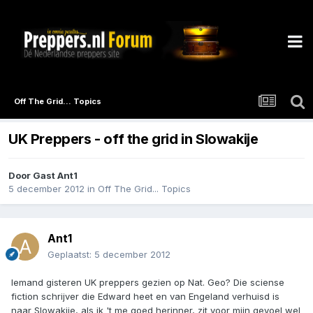
Off The Grid... Topics
UK Preppers - off the grid in Slowakije
Door Gast Ant1
5 december 2012
in
Off The Grid... Topics
Ant1
Geplaatst:
5 december 2012
Iemand gisteren UK preppers gezien op Nat. Geo? Die sciense
fiction schrijver die Edward heet en van Engeland verhuisd is
naar Slowakije, als ik 't me goed herinner, zit voor mijn gevoel wel