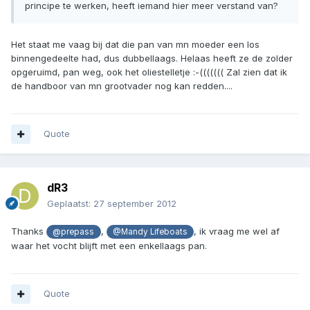
principe te werken, heeft iemand hier meer verstand van?
Het staat me vaag bij dat die pan van mn moeder een los
binnengedeelte had, dus dubbellaags. Helaas heeft ze de zolder
opgeruimd, pan weg, ook het oliestelletje :-((((((( Zal zien dat ik
de handboor van mn grootvader nog kan redden....
Quote
dR3
Geplaatst:
27 september 2012
Thanks
,
, ik vraag me wel af
@prepass
@Mandy Lifeboats
waar het vocht blijft met een enkellaags pan.
Quote