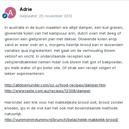
Adrie
Geplaatst:
25 november 2012
In australie in de bush maakten we altijd damper, een kuil graven,
gloeiende kolen van het kampvuur erin, dutch oven met deeg of
gewoon een gietijzeren pan met deksel. Gloeiende kolen erop
zand er weer over en s, morgens heerlijk brood kan in duizenden
variaties qua ingredienten. Het gaat om de verhouding bloem
vetstof en vocht. In onderstaande recepten kan
zelrijzendbakmeel nemen maar ook bloem met gist of bakpoeder,
ipv melk water of ipv boter olie. Of strak een recept volgen of
lekker expirimenteren.
http://alldownunder.com/oz-u/food-recipes/damper.htm
http://www.taste.com.au/recipes/12308/damper
Hieronder een link voor het makkelijkste brood ooit, brood zonder
kneden, ipv in de ove kan het ook met bovenstaande methode
natuurlijk.
http://yummyinmytummy.nl/brunch/belachelijk-makkelijk-brood/