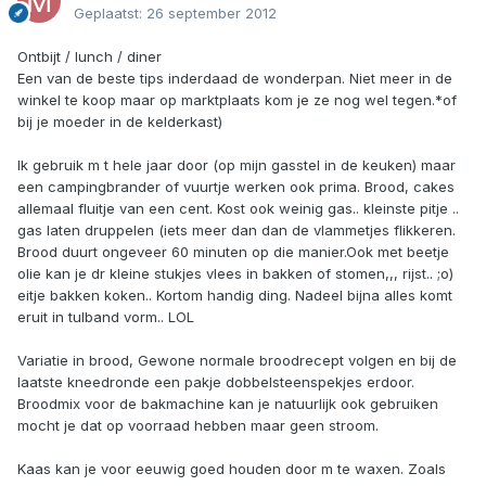
Geplaatst:
26 september 2012
Ontbijt / lunch / diner
Een van de beste tips inderdaad de wonderpan. Niet meer in de
winkel te koop maar op marktplaats kom je ze nog wel tegen.*of
bij je moeder in de kelderkast)
Ik gebruik m t hele jaar door (op mijn gasstel in de keuken) maar
een campingbrander of vuurtje werken ook prima. Brood, cakes
allemaal fluitje van een cent. Kost ook weinig gas.. kleinste pitje ..
gas laten druppelen (iets meer dan dan de vlammetjes flikkeren.
Brood duurt ongeveer 60 minuten op die manier.Ook met beetje
olie kan je dr kleine stukjes vlees in bakken of stomen,,, rijst.. ;o)
eitje bakken koken.. Kortom handig ding. Nadeel bijna alles komt
eruit in tulband vorm.. LOL
Variatie in brood, Gewone normale broodrecept volgen en bij de
laatste kneedronde een pakje dobbelsteenspekjes erdoor.
Broodmix voor de bakmachine kan je natuurlijk ook gebruiken
mocht je dat op voorraad hebben maar geen stroom.
Kaas kan je voor eeuwig goed houden door m te waxen. Zoals