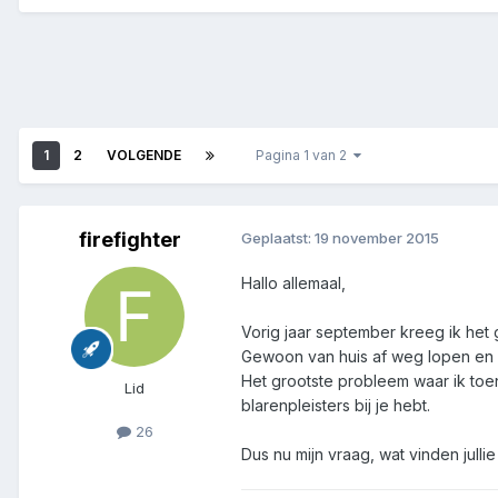
1
2
VOLGENDE
Pagina 1 van 2
firefighter
Geplaatst:
19 november 2015
Hallo allemaal,
Vorig jaar september kreeg ik he
Gewoon van huis af weg lopen en we
Het grootste probleem waar ik toen
Lid
blarenpleisters bij je hebt.
26
Dus nu mijn vraag, wat vinden jul