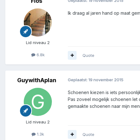
Flos
Geplaatst:
19 november 2015
Ik draag al jaren hand op maat ge
Lid niveau 2
6.8k
Quote
GuywithAplan
Geplaatst:
19 november 2015
Schoenen kiezen is iets persoonli
Pas zoveel mogelijk schoenen let o
gemaakte schoenen naar mijn menin
Lid niveau 2
1.3k
Quote