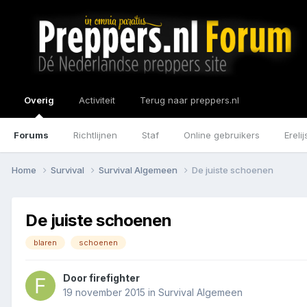
Overig
Activiteit
Terug naar preppers.nl
Forums
Richtlijnen
Staf
Online gebruikers
Erelij
Home
Survival
Survival Algemeen
De juiste schoenen
De juiste schoenen
blaren
schoenen
Door
firefighter
19 november 2015
in
Survival Algemeen